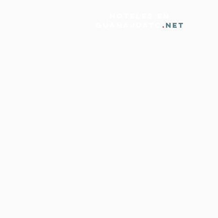
HOTELES EN
GUANAJUATO
.
NET