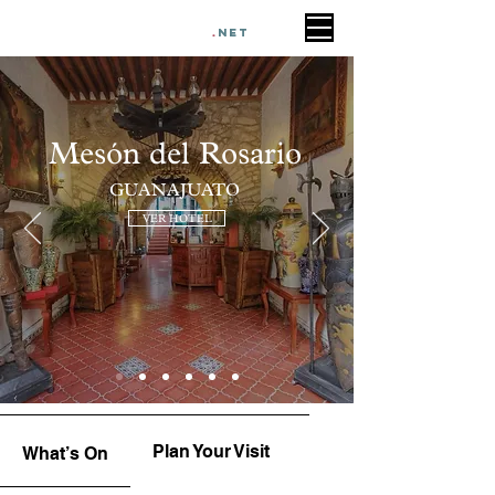
HOTELES EN
GUANAJUATO
.
NET
Mesón del Rosario
GUANAJUATO
VER HOTEL
Plan Your Visit
Upcoming
What’s On