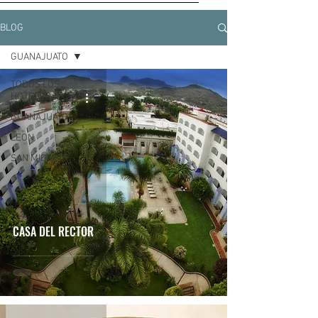
BLOG
GUANAJUATO
TODOS LOS
HOTELES
GUANAJUATO
LEON
SAN MIGUEL
CASA DEL RECTOR